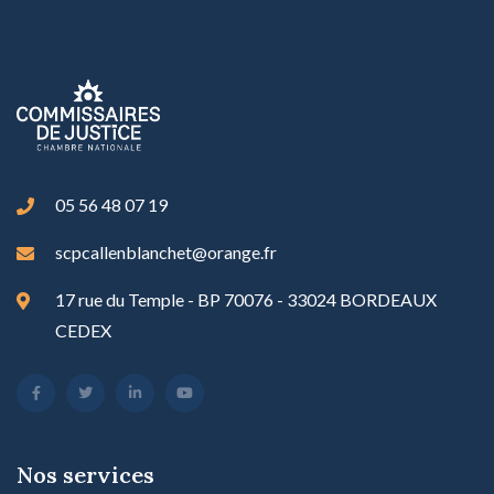
05 56 48 07 19
scpcallenblanchet@orange.fr
17 rue du Temple - BP 70076 - 33024 BORDEAUX
CEDEX
Nos services