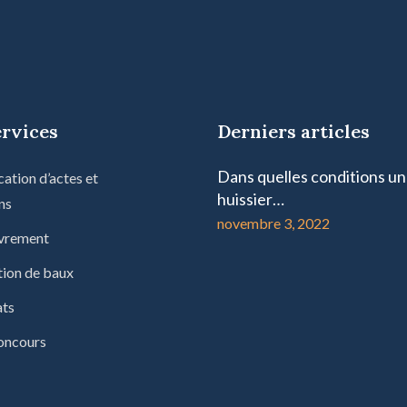
ervices
Derniers articles
Dans quelles conditions un
cation d’actes et
huissier…
ns
novembre 3, 2022
vrement
ion de baux
ats
oncours