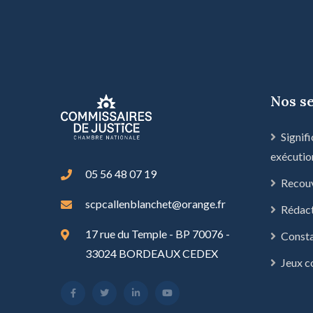
Nos s
Signifi
exécutio
05 56 48 07 19
Recou
scpcallenblanchet@orange.fr
Rédact
17 rue du Temple - BP 70076 -
Const
33024 BORDEAUX CEDEX
Jeux c