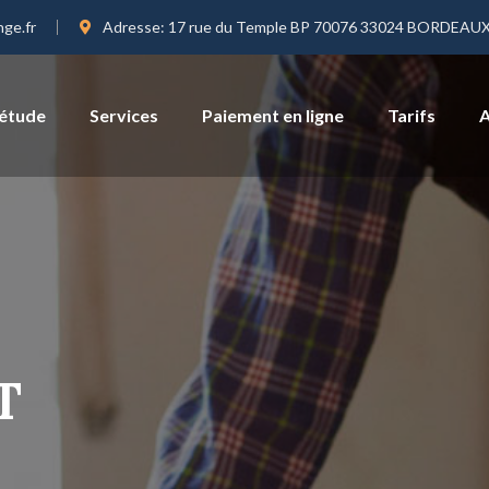
ge.fr
Adresse:
17 rue du Temple BP 70076 33024 BORDEAU
’étude
Services
Paiement en ligne
Tarifs
A
T