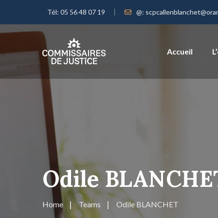
Tél:
05 56 48 07 19
@:
scpcallenblanchet@oran
Accueil
L
Odile BLANCHE
Home
Teams
Odile BLANCHET